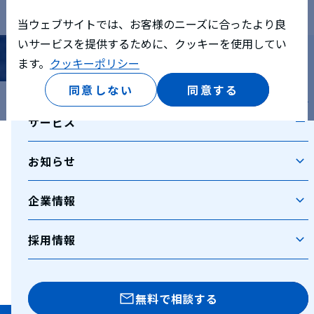
当ウェブサイトでは、お客様のニーズに合ったより良
CONTACT
いサービスを提供するために、クッキーを使用してい
ます。
クッキーポリシー
お問い合わせ
ジャーナル
企業研修
同意しない
同意する
TOP
お問い合わせ
送信完了
サービス
寺子屋（個人研修）
お問い合わせが完了しました。
お問い合わせいただきありがとうございます。
お知らせ
動画セミナー
通常2～3営業日以内に担当者よりご連絡いたしますの
で、
企業情報
コーチング
恐れ入りますがしばらくお待ち下さい。
採用情報
TOPへ戻る
無料で相談する