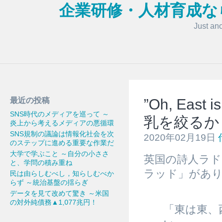
企業研修・人材育成な
Just an
最近の投稿
”Oh, East 
SNS時代のメディアを巡って ～
乳を絞るか
炎上から考えるメディアの悪循環
SNS規制の議論は情報化社会を次
2020年02月19日
のステップに進める重要な作業だ
大学で学ぶこと ～自分の小ささ
英国の詩人ラド
と、学問の積み重ね
ラッド」があ
民は由らしむべし，知らしむべか
らず ～統治基盤の揺らぎ
データを見て改めて驚き ～米国
の対外純債務▲1,077兆円！
「東は東、