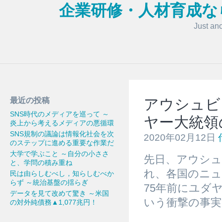
企業研修・人材育成な
Just an
最近の投稿
アウシュビ
SNS時代のメディアを巡って ～
ヤー大統領
炎上から考えるメディアの悪循環
SNS規制の議論は情報化社会を次
2020年02月12日
のステップに進める重要な作業だ
大学で学ぶこと ～自分の小ささ
先日、アウシュ
と、学問の積み重ね
れ、各国のニ
民は由らしむべし，知らしむべか
らず ～統治基盤の揺らぎ
75年前にユダ
データを見て改めて驚き ～米国
いう衝撃の事
の対外純債務▲1,077兆円！